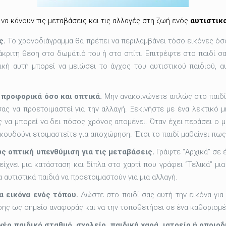
α κάνουν τις μεταβάσεις και τις αλλαγές στη ζωή ενός
αυτιστικ
ς.
Το χρονοδιάγραμμα θα πρέπει να περιλαμβάνει τόσο εικόνες όσο
άκριτη θέση στο δωμάτιό του ή στο σπίτι. Επιτρέψτε στο παιδί σ
ική αυτή μπορεί να μειώσει το άγχος του αυτιστικού παιδιού, 
 προφορικά όσο και οπτικά.
Μην ανακοινώνετε απλώς στο παιδί 
 σας να προετοιμαστεί για την αλλαγή. Ξεκινήστε με ένα λεκτικό 
ς να μπορεί να δει πόσος χρόνος απομένει. Όταν έχει περάσει ο μ
 κουδούνι ετοιμαστείτε για αποχώρηση. ‘Ετσι το παιδί μαθαίνει πω
ς οπτική υπενθύμιση για τις μεταβάσεις.
Γράψτε “Αρχικά” σε έ
είχνει μια κατάσταση και δίπλα στο χαρτί που γράφει “Τελικά” μι
 αυτιστικά παιδιά να προετοιμαστούν για μια αλλαγή.
α εικόνα ενός τόπου.
Δώστε στο παιδί σας αυτή την εικόνα για 
ασης ως σημείο αναφοράς και να την τοποθετήσει σε ένα καθορισμ
έο παιδικό σταθμό, σχολείο, παιδική χαρά, ιατρείο ή οποιο