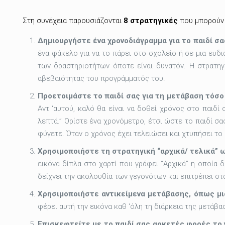
Στη συνέχεια παρουσιάζονται
8 στρατηγικές
που μπορούν ν
Δημιουργήστε ένα χρονοδιάγραμμα για το παιδί σα
ένα φάκελο για να το πάρει στο σχολείο ή σε μια ευδι
των δραστηριοτήτων όποτε είναι δυνατόν. Η στρατηγ
αβεβαιότητας του προγράμματός του.
Προετοιμάστε το παιδί σας για τη μετάβαση τόσο
Αντ ‘αυτού, καλό θα είναι να δοθεί χρόνος στο παιδί
λεπτά.” Ορίστε ένα χρονόμετρο, έτσι ώστε το παιδί σα
φύγετε. Όταν ο χρόνος έχει τελειώσει και χτυπήσει το
Χρησιμοποιήστε τη στρατηγική “αρχικά/ τελικά” ω
εικόνα δίπλα στο χαρτί που γράφει “Αρχικά” η οποία δ
δείχνει την ακολουθία των γεγονότων και επιτρέπει στα
Χρησιμοποιήστε αντικείμενα μετάβασης, όπως μι
φέρει αυτή την εικόνα καθ ‘όλη τη διάρκεια της μετάβ
Επισκεφτείτε με το παιδί σας αρκετές φορές το ν