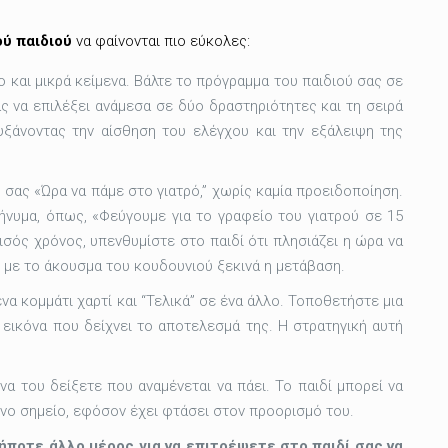
ού παιδιού
να φαίνονται πιο εύκολες:
 και μικρά κείμενα. Βάλτε το πρόγραμμα του παιδιού σας σε
ας να επιλέξει ανάμεσα σε δύο δραστηριότητες και τη σειρά
αυξάνοντας την αίσθηση του ελέγχου και την εξάλειψη της
σας «Ώρα να πάμε στο γιατρό,” χωρίς καμία προειδοποίηση.
μήνυμα, όπως, «Φεύγουμε για το γραφείο του γιατρού σε 15
ισός χρόνος, υπενθυμίστε στο παιδί ότι πλησιάζει η ώρα να
ς με το άκουσμα του κουδουνιού ξεκινά η μετάβαση.
να κομμάτι χαρτί και “Τελικά” σε ένα άλλο. Τοποθετήστε μια
α εικόνα που δείχνει το αποτελεσμά της. Η στρατηγική αυτή
να του δείξετε που αναμένεται να πάει. Το παιδί μπορεί να
ένο σημείο, εφόσον έχει φτάσει στον προορισμό του.
δήποτε άλλο μέρος για να επιτρέψετε στο παιδί σας να