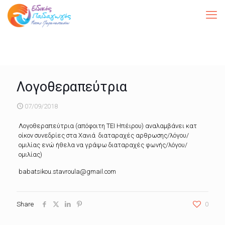
Λογοθεραπεύτρια
07/09/2018
Λογοθεραπεύτρια (απόφοιτη ΤΕΙ Ηπέιρου) αναλαμβάνει κατ
οίκον συνεδρίες στα Χανιά διαταραχές αρθρωσης/λόγου/
ομιλίας ενώ ήθελα να γράψω διαταραχές φωνής/λόγου/
ομιλίας)
babatsikou.stavroula@gmail.com
Share
0