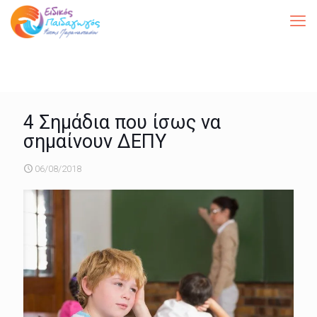
4 Σημάδια που ίσως να
σημαίνουν ΔΕΠΥ
06/08/2018