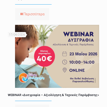
Περισσότερα
17/04/2026
WEBINAR «Δυσγραφία – Αξιολόγηση & Τεχνικές Παρέμβασης»