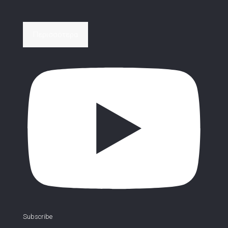
Περισσότερα
Subscribe