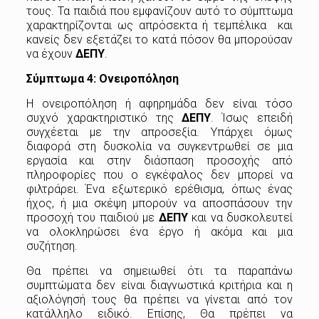
τους. Τα παιδιά που εμφανίζουν αυτό το σύμπτωμα
χαρακτηρίζονται ως απρόσεκτα ή τεμπέλικα και
κανείς δεν εξετάζει το κατά πόσον θα μπορούσαν
να έχουν
ΔΕΠΥ
.
Σύμπτωμα 4: Ονειροπόληση
Η ονειροπόληση ή αφηρημάδα δεν είναι τόσο
συχνό χαρακτηριστικό της
ΔΕΠΥ
. Ίσως επειδή
συγχέεται με την απροσεξία. Υπάρχει όμως
διαφορά στη δυσκολία να συγκεντρωθεί σε μια
εργασία και στην διάσπαση προσοχής από
πληροφορίες που ο εγκέφαλος δεν μπορεί να
φιλτράρει. Ένα εξωτερικό ερέθισμα, όπως ένας
ήχος, ή μια σκέψη μπορούν να αποσπάσουν την
προσοχή του παιδιού με
ΔΕΠΥ
και να δυσκολευτεί
να ολοκληρώσει ένα έργο ή ακόμα και μια
συζήτηση.
Θα πρέπει να σημειωθεί ότι τα παραπάνω
συμπτώματα δεν είναι διαγνωστικά κριτήρια και η
αξιολόγησή τους θα πρέπει να γίνεται από τον
κατάλληλο ειδικό. Επίσης, Θα πρέπει να