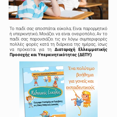
Το παιδί σας αποσπάται εύκολα; Είναι παρορμητικό
ή υπερκινητικό; Μοιάζει να είναι ονειροπόλο;
Αν το
παιδί σας παρουσιάζει τις εν λόγω συμπεριφορές
πολλές φορές κατά τη διάρκεια της ημέρας, ίσως
να πρόκειται για τη
Διαταραχή Ελλειμματικής
Προσοχής και Υπερκινητικότητας (ΔΕΠΥ)
.