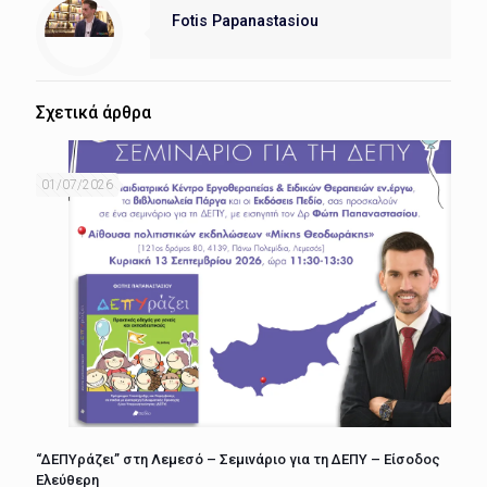
Fotis Papanastasiou
Σχετικά άρθρα
01/07/2026
“ΔΕΠΥράζει” στη Λεμεσό – Σεμινάριο για τη ΔΕΠΥ – Είσοδος
Ελεύθερη