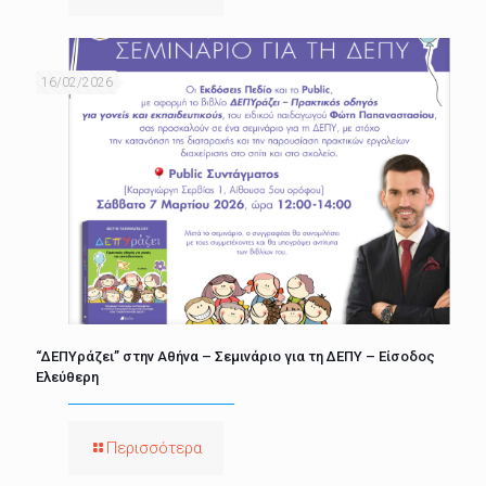
16/02/2026
“ΔΕΠΥράζει” στην Αθήνα – Σεμινάριο για τη ΔΕΠΥ – Είσοδος
Ελεύθερη
Περισσότερα