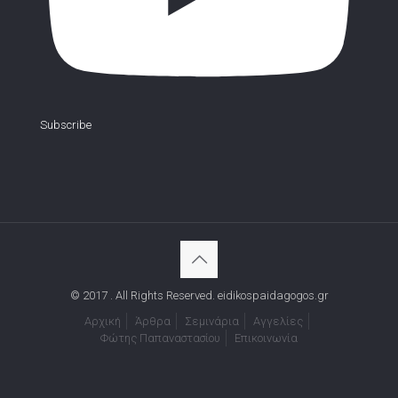
Subscribe
© 2017 . All Rights Reserved. eidikospaidagogos.gr
Αρχική
Άρθρα
Σεμινάρια
Αγγελίες
Φώτης Παπαναστασίου
Επικοινωνία