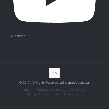
Subscribe
© 2017 . All Rights Reserved. eidikospaidagogos.gr
Αρχική
Άρθρα
Σεμινάρια
Αγγελίες
Φώτης Παπαναστασίου
Επικοινωνία