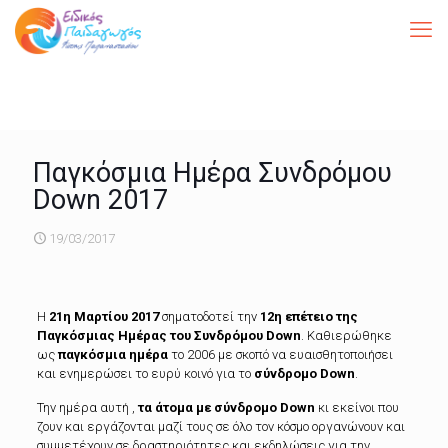
Παγκόσμια Ημέρα Συνδρόμου
Down 2017
19/03/2017
Η
21η Μαρτίου 2017
σηματοδοτεί την
12η επέτειο της
Παγκόσμιας Ημέρας του Συνδρόμου Down
.
Καθιερώθηκε
ως
παγκόσμια ημέρα
το 2006 με σκοπό να ευαισθητοποιήσει
και ενημερώσει το ευρύ κοινό για το
σύνδρομο Down
.
Την ημέρα αυτή ,
τα άτομα με σύνδρομο Down
κι εκείνοι που
ζουν και εργάζονται μαζί τους σε όλο τον κόσμο οργανώνουν και
συμμετέχουν σε δραστηριότητες και εκδηλώσεις για την