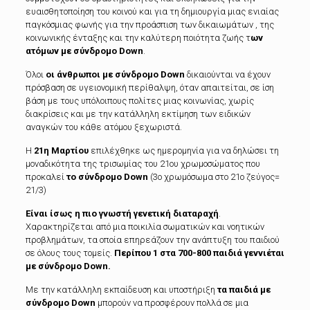
ευαισθητοποίηση του κοινού και για τη δημιουργία μιας ενιαίας
παγκόσμιας φωνής για την προάσπιση των δικαιωμάτων , της
κοινωνικής ένταξης και την καλύτερη ποιότητα ζωής τ
ων
ατόμων με σύνδρομο Down
.
Όλοι
οι άνθρωποι με σύνδρομο Down
δικαιούνται να έχουν
πρόσβαση σε υγειονομική περίθαλψη, όταν απαιτείται, σε ίση
βάση με τους υπόλοιπους πολίτες μιας κοινωνίας, χωρίς
διακρίσεις και με την κατάλληλη εκτίμηση των ειδικών
αναγκών του κάθε ατόμου ξεχωριστά.
Η
21η Μαρτίου
επιλέχθηκε ως ημερομηνία για να δηλώσει τη
μοναδικότητα της τρισωμίας του 21ου χρωμοσώματος που
προκαλεί
το σύνδρομο Down
(3ο χρωμόσωμα στο 21ο ζεύγος=
21/3)
Είναι ίσως η πιο γνωστή γενετική διαταραχή
.
Χαρακτηρίζεται από µια ποικιλία σωµατικών και νοητικών
προβλημάτων, τα οποία επηρεάζουν την ανάπτυξη του παιδιού
σε όλους τους τομείς.
Περίπου 1 στα 700-800 παιδιά γεννιέται
με σύνδρομο Down.
Με την κατάλληλη εκπαίδευση και υποστήριξη
τα παιδιά με
σύνδρομο Down
μπορούν να προσφέρουν πολλά σε μια