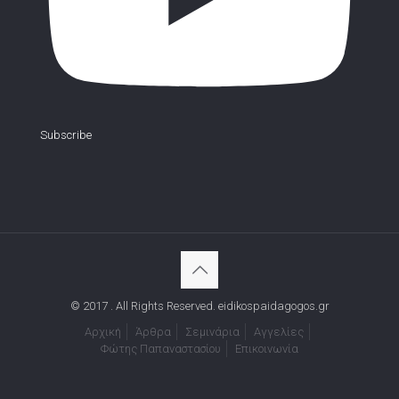
Subscribe
© 2017 . All Rights Reserved. eidikospaidagogos.gr
Αρχική
Άρθρα
Σεμινάρια
Αγγελίες
Φώτης Παπαναστασίου
Επικοινωνία