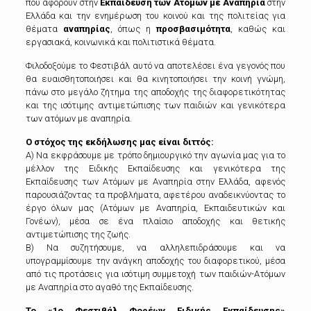
που αφορούν στην
Εκπαίδευση των Ατόμων με Αναπηρία
στην
Ελλάδα και την ενημέρωση του κοινού και της πολιτείας για
θέματα
αναπηρίας
, όπως η
προσβασιμότητα
, καθώς και
εργασιακά, κοινωνικά και πολιτιστικά θέματα.
Φιλοδοξούμε το Φεστιβάλ αυτό να αποτελέσει ένα γεγονός που
θα ευαισθητοποιήσει και θα κινητοποιήσει την κοινή γνώμη,
πάνω στο μεγάλο ζήτημα της αποδοχής της διαφορετικότητας
και της ισότιμης αντιμετώπισης των παιδιών και γενικότερα
των ατόμων με αναπηρία.
Ο στόχος της εκδήλωσης μας είναι διττός:
Α) Να εκφράσουμε με τρόπο δημιουργικό την αγωνία μας για το
μέλλον της Ειδικής Εκπαίδευσης και γενικότερα της
Εκπαίδευσης των Ατόμων με Αναπηρία στην Ελλάδα, αφενός
παρουσιάζοντας τα προβλήματα, αφετέρου αναδεικνύοντας το
έργο όλων μας (Ατόμων με Αναπηρία, Εκπαιδευτικών και
Γονέων), μέσα σε ένα πλαίσιο αποδοχής και θετικής
αντιμετώπισης της ζωής.
Β) Να συζητήσουμε, να αλληλεπιδράσουμε και να
υπογραμμίσουμε την ανάγκη αποδοχής του διαφορετικού, μέσα
από τις προτάσεις για ισότιμη συμμετοχή των παιδιών-Ατόμων
με Αναπηρία στο αγαθό της Εκπαίδευσης.
Το «1ο Φεστιβάλ Φορέων Ειδικής Εκπαίδευσης»