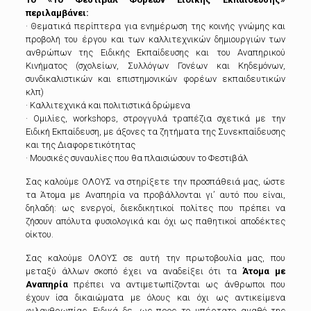
περιλαμβάνει:
· Θεματικά περίπτερα για ενημέρωση της κοινής γνώμης και
προβολή του έργου και των καλλιτεχνικών δημιουργιών των
ανθρώπων της Ειδικής Εκπαίδευσης και του Αναπηρικού
Κινήματος (σχολείων, Συλλόγων Γονέων και Κηδεμόνων,
συνδικαλιστικών και επιστημονικών φορέων εκπαιδευτικών
κλπ)
· Καλλιτεχνικά και πολιτιστικά δρώμενα
· Ομιλίες, workshops, στρογγυλά τραπέζια σχετικά με την
Ειδική Εκπαίδευση, με άξονες τα ζητήματα της Συνεκπαίδευσης
και της Διαφορετικότητας
· Μουσικές συναυλίες που θα πλαισιώσουν το Φεστιβάλ
Σας καλούμε ΟΛΟΥΣ να στηρίξετε την προσπάθειά μας, ώστε
τα Άτομα με Αναπηρία να προβάλλονται γι’ αυτό που είναι,
δηλαδή: ως ενεργοί, διεκδικητικοί πολίτες που πρέπει να
ζήσουν απόλυτα φυσιολογικά και όχι ως παθητικοί αποδέκτες
οίκτου.
Σας καλούμε ΟΛΟΥΣ σε αυτή την πρωτοβουλία μας, που
μεταξύ άλλων σκοπό έχει να αναδείξει ότι τα
Άτομα με
Αναπηρία
πρέπει να αντιμετωπίζονται ως άνθρωποι που
έχουν ίσα δικαιώματα με όλους και όχι ως αντικείμενα
φιλανθρωπίας. Ειδικά δε, ως προς το υπέρτατο αγαθό της