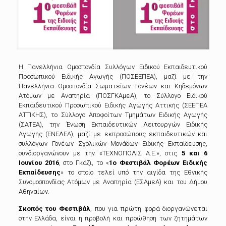
Η Πανελλήνια Ομοσπονδία Συλλόγων Ειδικού Εκπαιδευτικού
Προσωπικού Ειδικής Αγωγής (ΠΟΣΕΕΠΕΑ),
μαζί με την
Πανελλήνια Ομοσπονδία Σωματείων Γονέων και Κηδεμόνων
Ατόμων με Αναπηρία (ΠΟΣΓΚΑμεΑ), το Σύλλογο Ειδικού
Εκπαιδευτικού Προσωπικού Ειδικής Αγωγής Αττικής (ΣΕΕΠΕΑ
ΑΤΤΙΚΗΣ), το Σύλλογο Αποφοίτων Τμημάτων Ειδικής Αγωγής
(ΣΑΤΕΑ), την Ένωση Εκπαιδευτικών Λειτουργών Ειδικής
Αγωγής (ΕΝΕΛΕΑ), μαζί με εκπροσώπους εκπαιδευτικών και
συλλόγων Γονέων Σχολικών Μονάδων Ειδικής Εκπαίδευσης,
συνδιοργανώνουν με την «ΤΕΧΝΟΠΟΛΙΣ Α.Ε.», στις
5 και 6
Ιουνίου 2016
, στο Γκάζι, το «
1ο Φεστιβάλ Φορέων Ειδικής
Εκπαίδευσης
» το οποίο τελεί υπό την αιγίδα της Εθνικής
Συνομοσπονδίας Ατόμων με Αναπηρία (ΕΣΑμεΑ) και του Δήμου
Αθηναίων.
Σκοπός του Φεστιβάλ
, που για πρώτη φορά διοργανώνεται
στην Ελλάδα, είναι η προβολή και προώθηση των ζητημάτων