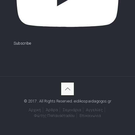
Subscribe
© 2017 . All Rights Reserved. eidikospaidagogos.gr
Αρχική
Άρθρα
Σεμινάρια
Αγγελίες
Φώτης Παπαναστασίου
Επικοινωνία