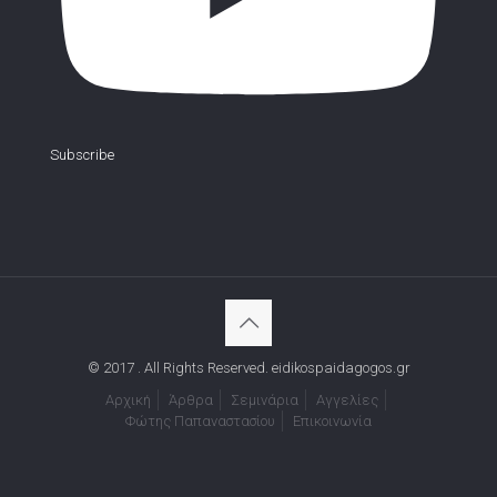
Subscribe
© 2017 . All Rights Reserved. eidikospaidagogos.gr
Αρχική
Άρθρα
Σεμινάρια
Αγγελίες
Φώτης Παπαναστασίου
Επικοινωνία