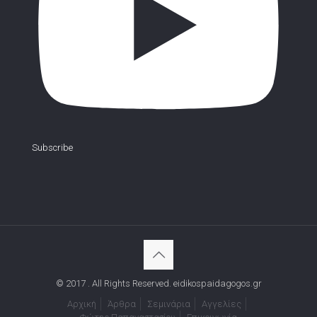
Subscribe
© 2017 . All Rights Reserved. eidikospaidagogos.gr
Αρχική
Άρθρα
Σεμινάρια
Αγγελίες