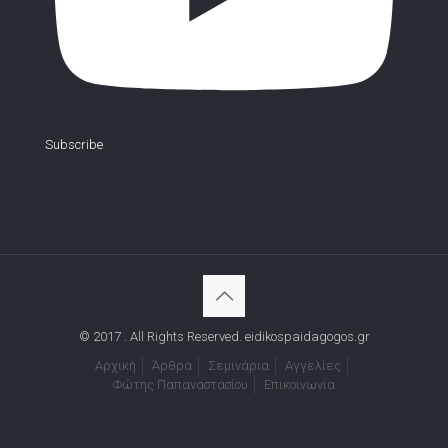
Subscribe
© 2017 . All Rights Reserved. eidikospaidagogos.gr
Αρχική
Άρθρα
Σεμινάρια
Αγγελίες
Φώτης Παπαναστασίου
Επικοινωνία