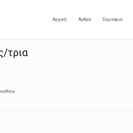
Αρχική
Άρθρα
Σεμινάρια
ς/τρια
Αιγάλεω.