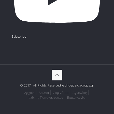
Subscribe
© 2017 . All Rights Reserved. eidikospaidagogos.gr
Αρχική
Άρθρα
Σεμινάρια
Αγγελίες
Φώτης Παπαναστασίου
Επικοινωνία