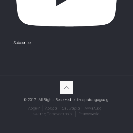
Subscribe
© 2017 . All Rights Reserved. eidikospaidagogos.gr
Αρχική
Άρθρα
Σεμινάρια
Αγγελίες
Φώτης Παπαναστασίου
Επικοινωνία