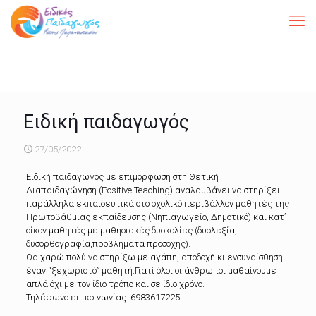
Ειδική παιδαγωγός
27/05/2022
Ειδική παιδαγωγός με επιμόρφωση στη Θετική
Διαπαιδαγώγηση (Positive Teaching) αναλαμβάνει να στηρίξει
παράλληλα εκπαιδευτικά στο σχολικό περιβάλλον μαθητές της
Πρωτοβάθμιας εκπαίδευσης (Νηπιαγωγείο, Δημοτικό) και κατ’
οίκον μαθητές με μαθησιακές δυσκολίες (δυσλεξία,
δυσορθογραφία,προβλήματα προσοχής).
Θα χαρώ πολύ να στηρίξω με αγάπη, αποδοχή κι ενσυναίσθηση
έναν “ξεχωριστό” μαθητή.Γιατί όλοι οι άνθρωποι μαθαίνουμε
απλά όχι με τον ίδιο τρόπο και σε ίδιο χρόνο.
Τηλέφωνο επικοινωνίας: 6983617225