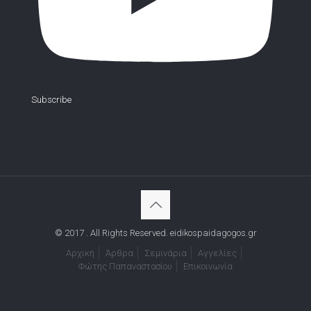
Subscribe
© 2017 . All Rights Reserved. eidikospaidagogos.gr
Αρχική
Άρθρα
Σεμινάρια
Αγγελίες
Φώτης Παπαναστασίου
Επικοινωνία