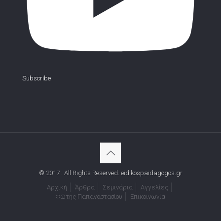
Subscribe
© 2017 . All Rights Reserved. eidikospaidagogos.gr
Αρχική
Άρθρα
Σεμινάρια
Αγγελίες
Φώτης Παπαναστασίου
Επικοινωνία