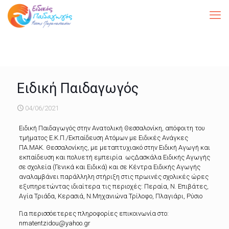
Ειδική Παιδαγωγός
04/06/2021
Ειδική Παιδαγωγός στην Ανατολική Θεσσαλονίκη, απόφοιτη του
τμήματος Ε.Κ.Π./Εκπαίδευση Ατόμων με Ειδικές Ανάγκες
ΠΑ.ΜΑΚ. Θεσσαλονίκης, με μεταπτυχιακό στην Ειδική Αγωγή και
εκπαίδευση και πολυετή εμπειρία ωςΔασκάλα Ειδικής Αγωγής
σε σχολεία (Γενικά και Ειδικά) και σε Κέντρα Ειδικής Αγωγής
αναλαμβάνει παράλληλη στήριξη στις πρωινές σχολικές ώρες
εξυπηρετώντας ιδιαίτερα τις περιοχές: Περαία, Ν. Επιβάτες,
Αγία Τριάδα, Κερασιά, Ν.Μηχανιώνα Τρίλοφο, Πλαγιάρι, Ρύσιο
Για περισσόετερες πληροφορίες επικοινωνία στο:
nmatentzidou@yahoo.gr