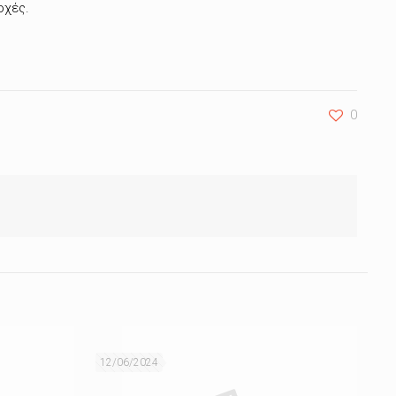
οχές.
0
12/06/2024