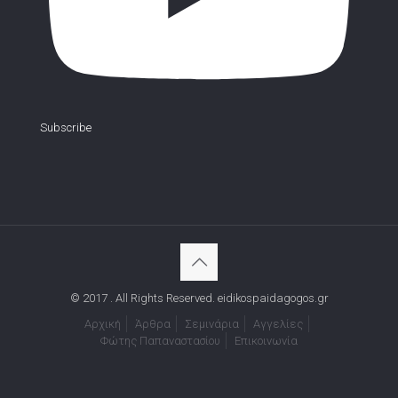
Subscribe
© 2017 . All Rights Reserved. eidikospaidagogos.gr
Αρχική
Άρθρα
Σεμινάρια
Αγγελίες
Φώτης Παπαναστασίου
Επικοινωνία