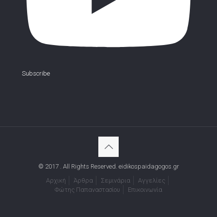
Subscribe
© 2017 . All Rights Reserved. eidikospaidagogos.gr
Αρχική
Άρθρα
Σεμινάρια
Αγγελίες
Φώτης Παπαναστασίου
Επικοινωνία