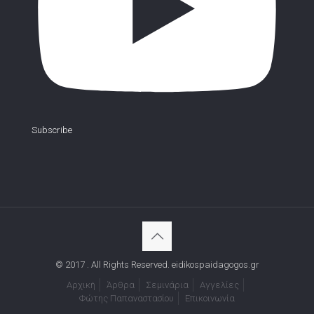
Subscribe
© 2017 . All Rights Reserved. eidikospaidagogos.gr
Αρχική
Άρθρα
Σεμινάρια
Αγγελίες
Φώτης Παπαναστασίου
Επικοινωνία