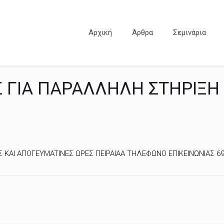
Αρχική
Άρθρα
Σεμινάρια
Σ ΓΙΑ ΠAPAΛΛHΛH ΣTΗPIΞH
Σ KAI AΠOΓEYMATINEΣ ΩPEΣ ΠEIPAIAA THΛEΦΩNO EΠIKEINΩNIAΣ 6